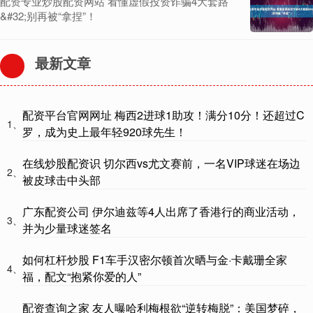
配资专业炒股配资网站 看懂虚假投资诈骗4大套路
&#32;别再被“拿捏”！
最新文章
配资平台官网网址 梅西2进球1助攻！满分10分！还超过C
1、
罗，成为史上最年轻920球先生！
在线炒股配资识 切尔西vs尤文赛前，一名VIP球迷在场边
2、
被皮球击中头部
广东配资公司 伊尔迪兹等4人出席了香港行的商业活动，
3、
并为少量球迷签名
如何杠杆炒股 F1车手汉密尔顿首次晒与金·卡戴珊全家
4、
福，配文“抱紧你爱的人”
配资查询之家 友人曝哈利梅根欲“逆转梅脱”：美国梦碎，