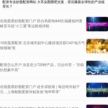
配资专业炒股配资网站 大耳朵图图吧光复，背后藏着全球性的产业链
变化？
在线股票炒股配资门户 防台风影响&#32;福建福州黄
岐至马祖“小三通”客运航线停航
10倍股票配资 北京城市副中心建设项目获C40“地方气
候领袖”奖
配资怎么开户 涉及至少720种产品，日企叫苦：“关税
比想象中高”
在线股票炒股配资门户 处长讲政策 | 每总吨补贴千
元，上海船舶更新补贴发放“免申即享”