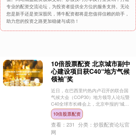
专业的配资交流论坛，为投资者提供全方位的服务支持。无论
您是新手还是资深股民，博牛配资都将是您值得信赖的助手，
助力您的投资之路更加稳健与成功！
10倍股票配资 北京城市副中
心建设项目获C40“地方气候
领袖”奖
近日，在巴西里约热内卢召开的联合国
气候大会（COP30）地方领导人论坛暨
C40全球市长峰会上，北京申报的“城市
副中心气候适应型城市建设项目”荣获
10倍股票配资
2025年城市气....
查看：
231
分类：
炒股配资论坛官
网