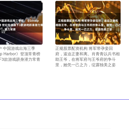
户 中国游戏出海三季
正规股票配资机构 将军带孕妾回
ip Harbor》登顶常青榜
府，逼迫正妻和离。肖青青以兵书相
下3款游戏跻身潜力常青
助王爷，在将军府与王爷府的争斗
里，她凭一己之力，绽露独美之姿