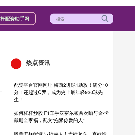
杠杆配资助手网
热点资讯
配资平台官网网址 梅西2进球1助攻！满分10
分！还超过C罗，成为史上最年轻920球先
生！
如何杠杆炒股 F1车手汉密尔顿首次晒与金·卡
戴珊全家福，配文“抱紧你爱的人”
股票怎样配资 业绩喜人！光纤龙头，直线涨